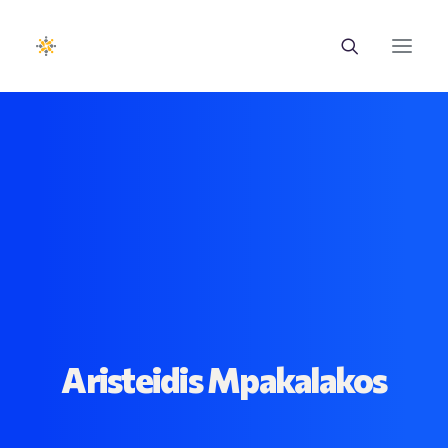
EUROTRAINING
ΣΑΕΚ
Σεμινάρια
Ευρωπαϊκά Προγράμματα
Εθνικά Προγράμματα
Aristeidis Mpakalakos
Voucher
Νέα & Ανακοινώσεις