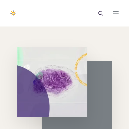
EUROTRAINING
ΣΑΕΚ
Σεμινάρια
Ευρωπαϊκά Προγράμματα
Εθνικά Προγράμματα
Voucher
Νέα & Ανακοινώσεις