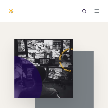
EUROTRAINING
ΣΑΕΚ
Σεμινάρια
Ευρωπαϊκά Προγράμματα
Εθνικά Προγράμματα
Voucher
Νέα & Ανακοινώσεις