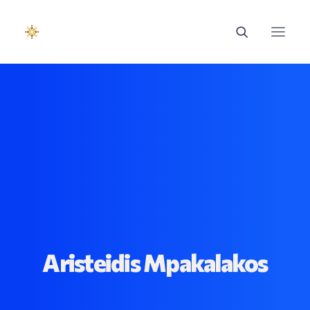
EUROTRAINING
ΣΑΕΚ
Σεμινάρια
Ευρωπαϊκά Προγράμματα
Εθνικά Προγράμματα
Aristeidis Mpakalakos
Voucher
Νέα & Ανακοινώσεις