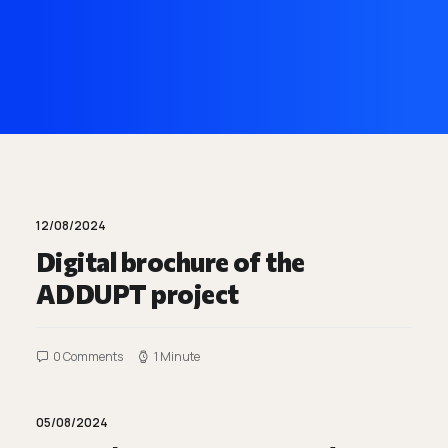
Επικοινωνία
Ευκαιρίες Καριέρας
e-mathisi
Φόρμα Ενδιαφέροντος
12/08/2024
Digital brochure of the
ADDUPT project
Voucher
0 Comments
1 Minute
05/08/2024