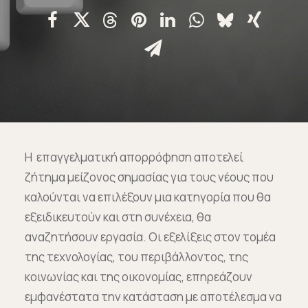
Επικοινωνία
Ευκαιρίες Καριέρας
e-mathisi
Φόρμα Ενδιαφέροντος
Η επαγγελματική απορρόφηση αποτελεί
ζήτημα μείζονος σημασίας για τους νέους που
καλούνται να επιλέξουν μια κατηγορία που θα
Voucher
εξειδικευτούν και στη συνέχεια, θα
αναζητήσουν εργασία. Οι εξελίξεις στον τομέα
της τεχνολογίας, του περιβάλλοντος, της
κοινωνίας και της οικονομίας, επηρεάζουν
εμφανέστατα την κατάσταση με αποτέλεσμα να