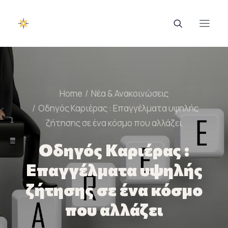
EUROTRAINING
Home
Νέα & Ανακοινώσεις
ΣΑΕΚ
Οδηγός Καριέρας : Επαγγέλματα υψηλής
ζήτησης σε ένα κόσμο που αλλάζει
Σεμινάρια
Οδηγός Καριέρας :
Ευρωπαϊκά Προγράμματα
Επαγγέλματα υψηλής
Εθνικά Προγράμματα
ζήτησης σε ένα κόσμο
Voucher
που αλλάζει
Νέα & Ανακοινώσεις