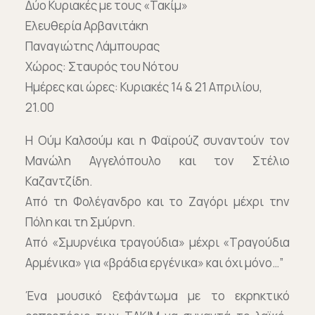
Δύο Κυριακές με τους «Τακίμ»
Ελευθερία Αρβανιτάκη
Παναγιώτης Λάμπουρας
Χώρος: Σταυρός του Νότου
Ημέρες και ώρες: Κυριακές 14 & 21 Απριλίου,
21.00
Η Ούμ Καλσούμ και η Φαϊρούζ συναντούν τον
Μανώλη Αγγελόπουλο και τον Στέλιο
Καζαντζίδη.
Από τη Φολέγανδρο και το Ζαγόρι μέχρι την
Πόλη και τη Σμύρνη.
Από «Σμυρνέικα τραγούδια» μέχρι «Τραγούδια
Αρμένικα» για «βράδια εργένικα» και όχι μόνο…”
Ένα μουσικό ξεφάντωμα με το εκρηκτικό