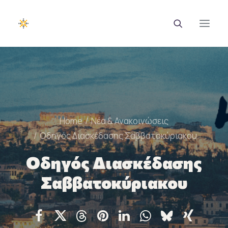
EUROTRAINING
ΣΑΕΚ
Home
Νέα & Ανακοινώσεις
Σεμινάρια
Οδηγός Διασκέδασης Σαββατοκύριακου
Ευρωπαϊκά Προγράμματα
Οδηγός Διασκέδασης
Εθνικά Προγράμματα
Σαββατοκύριακου
Voucher
Νέα & Ανακοινώσεις