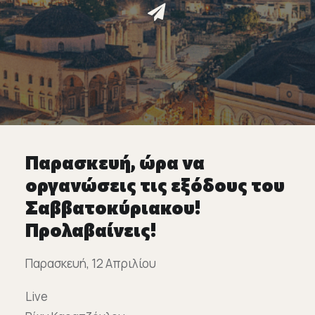
Επικοινωνία
Ευκαιρίες Καριέρας
e-mathisi
Φόρμα Ενδιαφέροντος
Παρασκευή, ώρα να
οργανώσεις τις εξόδους του
Σαββατοκύριακου!
Voucher
Προλαβαίνεις!
Παρασκευή, 12 Απριλίου
Live