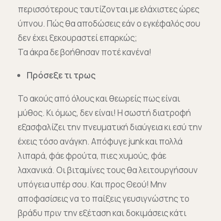
περισσότερους ταυτίζονται με ελάχιστες ώρες
ύπνου. Πώς θα αποδώσεις εάν ο εγκέφαλός σου
δεν έχει ξεκουραστεί επαρκώς;
Τα άκρα δε βοήθησαν ποτέ κανένα!
Πρόσεξε τι τρως
Το ακούς από όλους και θεωρείς πως είναι
μύθος. Κι όμως, δεν είναι! Η σωστή διατροφή
εξασφαλίζει την πνευματική διαύγεια κι εσύ την
έχεις τόσο ανάγκη. Απόφυγε junk και πολλά
λιπαρά, φάε φρούτα, πιες χυμούς, φάε
λαχανικά. Οι βιταμίνες τους θα λειτουργήσουν
υπόγεια υπέρ σου. Και προς Θεού! Μην
αποφασίσεις να το παίξεις γευσιγνώστης το
βράδυ πριν την εξέταση και δοκιμάσεις κάτι