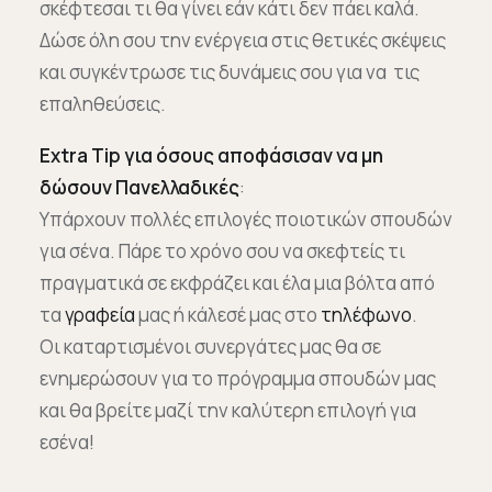
σκέφτεσαι τι θα γίνει εάν κάτι δεν πάει καλά.
Δώσε όλη σου την ενέργεια στις θετικές σκέψεις
και συγκέντρωσε τις δυνάμεις σου για να τις
επαληθεύσεις.
Extra
Tip
για όσους αποφάσισαν να μη
δώσουν Πανελλαδικές
:
Υπάρχουν πολλές επιλογές ποιοτικών σπουδών
για σένα. Πάρε το χρόνο σου να σκεφτείς τι
πραγματικά σε εκφράζει και έλα μια βόλτα από
τα
γραφεία
μας ή κάλεσέ μας στο
τηλέφωνο
.
Οι καταρτισμένοι συνεργάτες μας θα σε
ενημερώσουν για το πρόγραμμα σπουδών μας
και θα βρείτε μαζί την καλύτερη επιλογή για
εσένα!