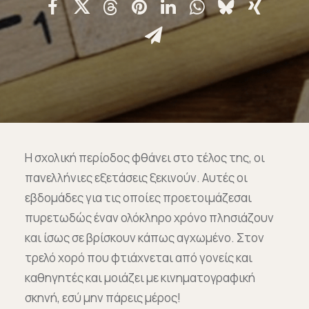
Επικοινωνία
Ευκαιρίες Καριέρας
e-mathisi
Φόρμα Ενδιαφέροντος
Η σχολική περίοδος φθάνει στο τέλος της, οι
πανελλήνιες εξετάσεις ξεκινούν. Αυτές οι
εβδομάδες για τις οποίες προετοιμάζεσαι
Voucher
πυρετωδώς έναν ολόκληρο χρόνο πλησιάζουν
και ίσως σε βρίσκουν κάπως αγχωμένο. Στον
τρελό χορό που φτιάχνεται από γονείς και
καθηγητές και μοιάζει με κινηματογραφική
σκηνή, εσύ μην πάρεις μέρος!