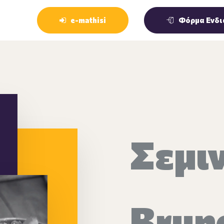
e-mathisi
Φόρμα Ενδι
Σεμι
Brun