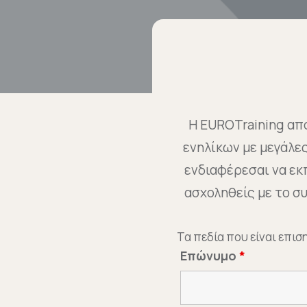
Η EUROTraining απο
ενηλίκων με μεγάλε
ενδιαφέρεσαι να εκπ
ασχοληθείς με το 
Τα πεδία που είναι επι
Επώνυμο
*