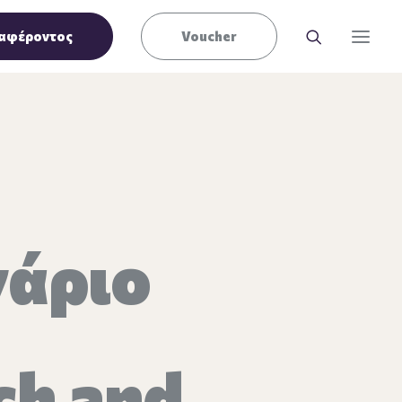
αφέροντος
Voucher
νάριο
ch and