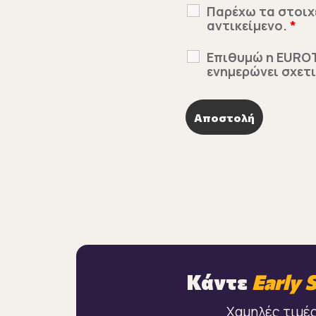
Παρέχω τα στοιχ
αντικείμενο.
*
Επιθυμώ η EUROTr
ενημερώνει σχετ
Κάντε
Early 
Χαμηλές τιμές