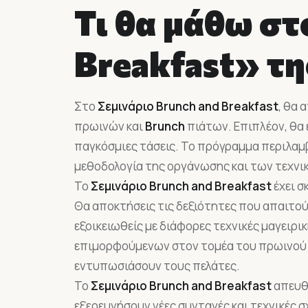
Τι θα μάθω στ
Βreakfast» τ
Στο
Σεμινάριο Brunch and Breakfast
, θα 
πρωινών και
Brunch
πιάτων. Επιπλέον, θα 
παγκόσμιες τάσεις. Το πρόγραμμα περιλαμβ
μεθοδολογία της οργάνωσης και των τεχνι
Το
Σεμινάριο Brunch and Breakfast
έχει σ
Θα αποκτήσεις τις δεξιότητες που απαιτούν
εξοικειωθείς με διάφορες τεχνικές μαγειρι
επιμορφούμενων στον τομέα του πρωινού 
εντυπωσιάσουν τους πελάτες.
Το
Σεμινάριο Brunch and Breakfast
απευθύ
εξερευνήσουν νέες συνταγές και τεχνικές σ