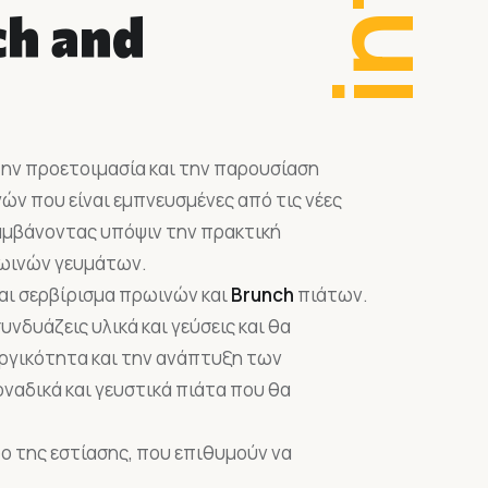
info
ch and
 την προετοιμασία και την παρουσίαση
ών που είναι εμπνευσμένες από τις νέες
λαμβάνοντας υπόψιν την πρακτική
ρωινών γευμάτων.
και σερβίρισμα πρωινών και
Brunch
πιάτων.
νδυάζεις υλικά και γεύσεις και θα
ουργικότητα και την ανάπτυξη των
ναδικά και γευστικά πιάτα που θα
ο της εστίασης, που επιθυμούν να