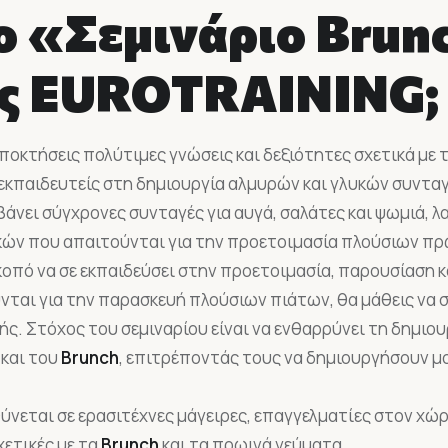
ο «Σεμινάριο Brun
ης EUROTRAINING;
αποκτήσεις πολύτιμες γνώσεις και δεξιότητες σχετικά με
εκπαιδευτείς στη δημιουργία αλμυρών και γλυκών συνταγ
άνει σύγχρονες συνταγές για αυγά, σαλάτες και ψωμιά, 
κών που απαιτούνται για την προετοιμασία πλούσιων π
κοπό να σε εκπαιδεύσει στην προετοιμασία, παρουσίαση 
ται για την παρασκευή πλούσιων πιάτων, θα μάθεις να συ
κής. Στόχος του σεμιναρίου είναι να ενθαρρύνει τη δημι
και του
Brunch
, επιτρέποντάς τους να δημιουργήσουν μο
νεται σε ερασιτέχνες μάγειρες, επαγγελματίες στον χώρ
χετικές με τα
Brunch
και τα πρωινά γεύματα.