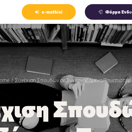
e-mathisi
Φόρμα Ενδι
ome
Συνέχιση Σπουδών σε Συνεργαζόμενα Πανεπιστήμ
χιση Σπουδ