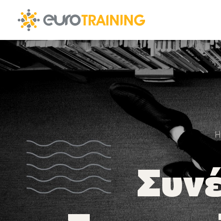
H
Συνέ