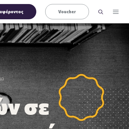
αφέροντος
Voucher
ια
ών σε