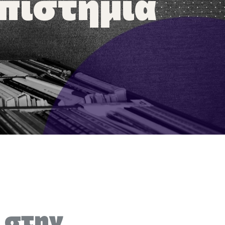
πιστήμια
 στην