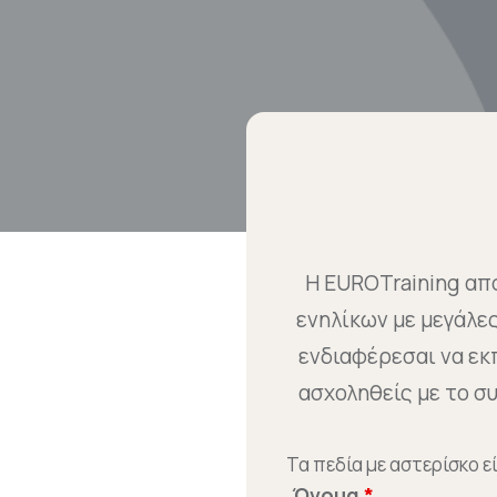
Η EUROTraining απο
ενηλίκων με μεγάλε
ενδιαφέρεσαι να εκπ
ασχοληθείς με το 
Τα πεδία με αστερίσκο 
Όνομα
*