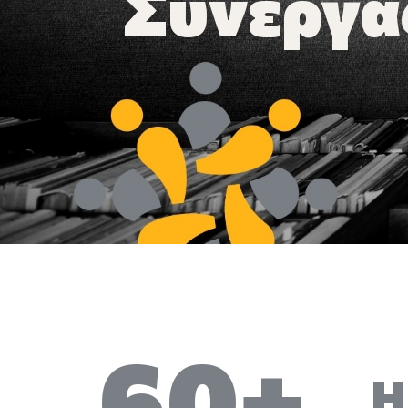
Συνεργα
60+
Η