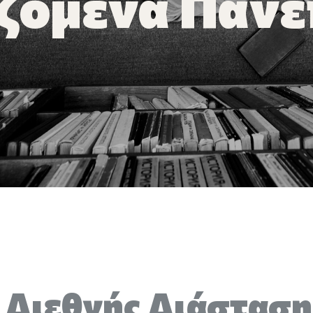
ζόμενα Πανε
 Διεθνής Διάσταση