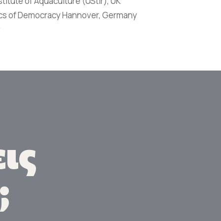
nstitute of Aquaculture (UStir), UK
ctics of Democracy Hannover, Germany
y
ις
;