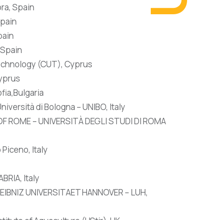
ra, Spain
Spain
pain
, Spain
echnology (CUT), Cyprus
Cyprus
fia,Bulgaria
iversità di Bologna – UNIBO, Italy
OF ROME – UNIVERSITÀ DEGLI STUDI DI ROMA
Piceno, Italy
RIA, Italy
IBNIZ UNIVERSITAET HANNOVER – LUH,