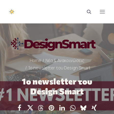
EUROTRAINING
ΣΑΕΚ
Home
Νέα & Ανακοινώσεις
Σεμινάρια
1ο newsletter του Design Smart
Ευρωπαϊκά Προγράμματα
1ο newsletter του
Εθνικά Προγράμματα
Design Smart
Voucher
Νέα & Ανακοινώσεις