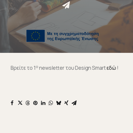
Επικοινωνία
Ευκαιρίες Καριέρας
e-mathisi
Φόρμα Ενδιαφέροντος
ο
Βρείτε το 1
newsletter του Design Smart
εδώ
!
Voucher