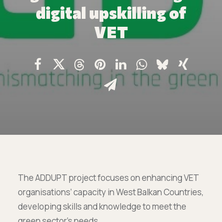
Επικοινωνία
digital upskilling of
Ευκαιρίες Καριέρας
VET
e-mathisi
Φόρμα Ενδιαφέροντος
Voucher
The ADDUPT project focuses on enhancing VET
organisations’ capacity in West Balkan Countries,
developing skills and knowledge to meet the
green sector’s needs.