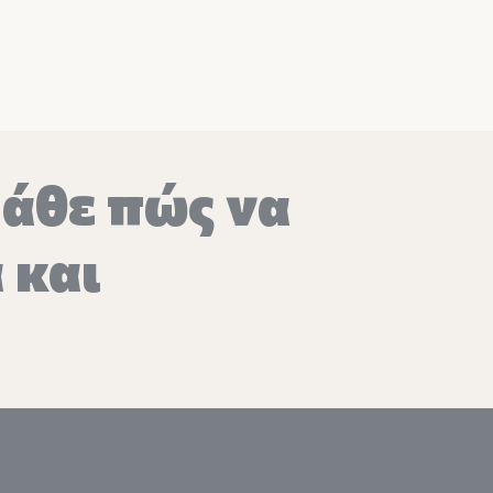
μάθε πώς να
 και