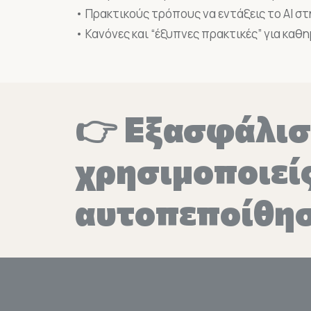
• Πρακτικούς τρόπους να εντάξεις το AI στ
• Κανόνες και “έξυπνες πρακτικές” για καθ
👉 Εξασφάλισε
χρησιμοποιείς
αυτοπεποίθησ