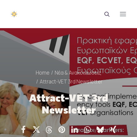
EUROTRAINING
ΣΑΕΚ
Home
Νέα & Ανακοινώσεις
Σεμινάρια
Attract-VET 3rd Newsletter
Ευρωπαϊκά Προγράμματα
Attract-VET 3rd
Εθνικά Προγράμματα
Newsletter
Voucher
Νέα & Ανακοινώσεις