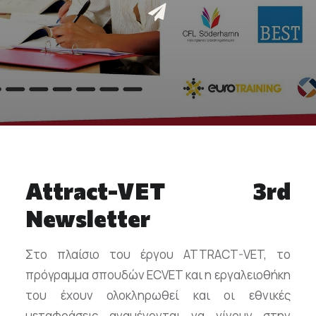
Επικοινωνία
Ευκαιρίες Καριέρας
e-mathisi
Φόρμα Ενδιαφέροντος
Attract-VET 3rd
Voucher
Newsletter
Στο πλαίσιο του έργου ATTRACT-VET, το
πρόγραμμα σπουδών ECVET και η εργαλειοθήκη
του έχουν ολοκληρωθεί και οι εθνικές
μεταφράσεις αναμένονται να γίνουν στην