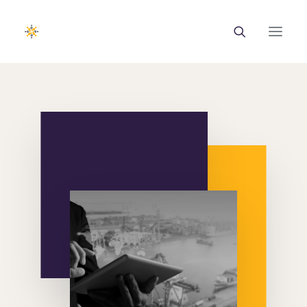
EUROTRAINING
ΣΑΕΚ
Σεμινάρια
Ευρωπαϊκά Προγράμματα
Εθνικά Προγράμματα
Voucher
Νέα & Ανακοινώσεις