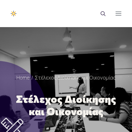
EUROTRAINING
ΣΑΕΚ
Σεμινάρια
Home
Στέλεχος Διοίκησης και Οικονομίας
Ευρωπαϊκά Προγράμματα
Στέλεχος Διοίκησης
Εθνικά Προγράμματα
και Οικονομίας
Voucher
Νέα & Ανακοινώσεις