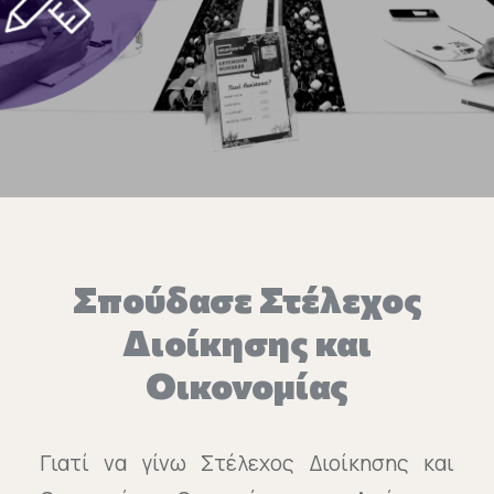
Επικοινωνία
Ευκαιρίες Καριέρας
e-mathisi
Φόρμα Ενδιαφέροντος
Σπούδασε Στέλεχος
Voucher
Διοίκησης και
Οικονομίας
Γιατί να γίνω Στέλεχος Διοίκησης και