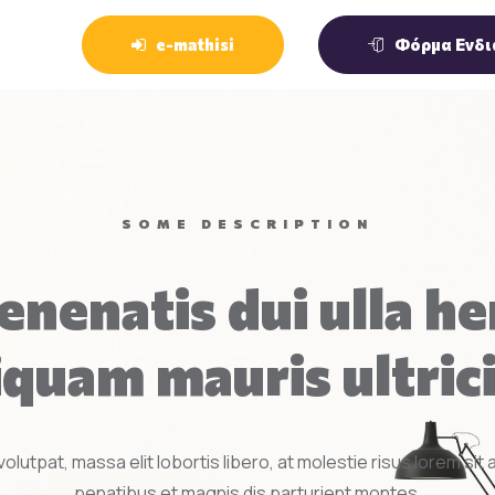
e-mathisi
Φόρμα Ενδι
SOME DESCRIPTION
enenatis dui ulla h
iquam mauris ultric
volutpat, massa elit lobortis libero, at molestie risus lorem sit 
penatibus et magnis dis parturient montes.