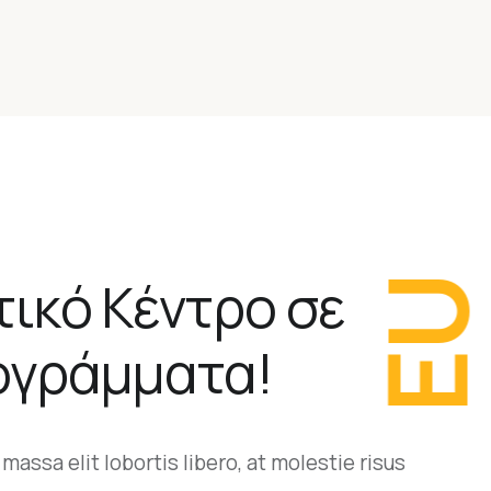
τικό Κέντρο σε
E
ογράμματα!
massa elit lobortis libero, at molestie risus