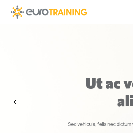
Ut ac v
al
Sed vehicula, felis nec dictum 