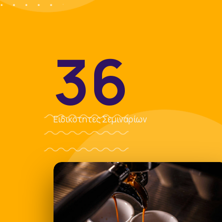
36
Ειδικότητες Σεμιναρίων