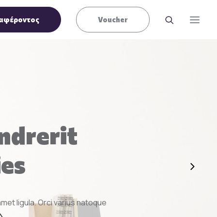
αφέροντος
Voucher
endrerit
ies
amet ligula. Orci varius natoque