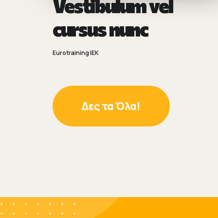
Vestibulum vel
cursus nunc
Eurotraining IEK
Δες τα Όλα!