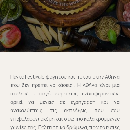
Επικοινωνία
Ευκαιρίες Καριέρας
e-mathisi
Φόρμα Ενδιαφέροντος
Πέντε Festivals φαγητού και ποτού στην Αθήνα
Voucher
που δεν πρέπει να χάσεις . Η Αθήνα είναι μια
ατελείωτη πηγή ευρέσεως ενδιαφερόντων,
αρκεί να μένεις σε εγρήγορση και να
ανακαλύπτεις τις εκπλήξεις που σου
επιφυλάσσει ακόμη και στις πιο καλά κρυμμένες
γωνίες της. Πολιτιστικά δρώμενα, πρωτότυπες