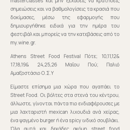
masterclasses και μην ξεχάσεις να κρατήσεις
σημειώσεις και να βαθμολογίσεις τα κρασιά που
δοκίμασες, μέσω της εφαρμογής που
δημιουργήθηκε ειδικά για την ημέρα του
φεστιβάλ και μπορείς να την κατεβάσεις από το
my.wine.gr.
Athens Street Food Festival Πότε; 10,11,12&
17,18,19& 24,25,26 Μαΐου Πού; Παλιό
Αμαξοστάσιο Ο.Σ.Υ
Είμαστε επίσημα μια χώρα που αγαπάει το
Street Food. Οι βόλτες στα στενά του κέντρου,
άλλωστε, γίνονται πάντα πιο ενδιαφέρουσες με
μια λαχταριστή mexican λιχουδιά ανά χείρας,
ένα ψαγμένο burger ή ένα spicy ινδικό σουβλάκι.
Όλα αυτά και δεκάδες ακόμη street food