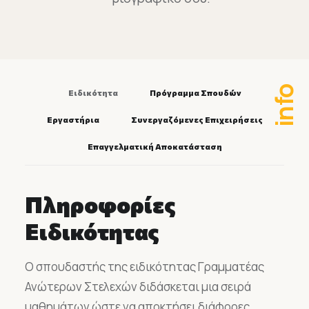
info
Ειδικότητα
Πρόγραμμα Σπουδών
Εργαστήρια
Συνεργαζόμενες Επιχειρήσεις
Επαγγελματική Αποκατάσταση
Πληροφορίες
Ειδικότητας
Ο σπουδαστής της ειδικότητας Γραμματέας
Ανώτερων Στελεχών διδάσκεται μια σειρά
μαθημάτων ώστε να αποκτήσει διάφορες