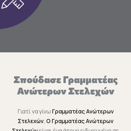
Επικοινωνία
Ευκαιρίες Καριέρας
e-mathisi
Φόρμα Ενδιαφέροντος
Σπούδασε Γραμματέας
Voucher
Ανώτερων Στελεχών
Γιατί να γίνω
Γραμματέας Ανώτερων
Στελεχών
;
Ο Γραμματέας Ανώτερων
Στελεχών
είναι ένα άτομο ειδικευμένο σε