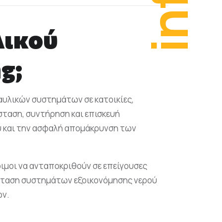
info
λικού
g;
αυλικών συστημάτων σε κατοικίες,
σταση, συντήρηση και επισκευή
ύ και την ασφαλή απομάκρυνση των
οιμοι να ανταποκριθούν σε επείγουσες
τάσταση συστημάτων εξοικονόμησης νερού
ών.