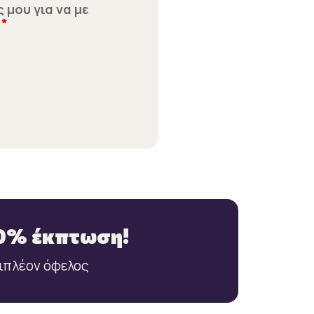
 μου για να με
.
*
10% έκπτωση!
πιπλέον όφελος