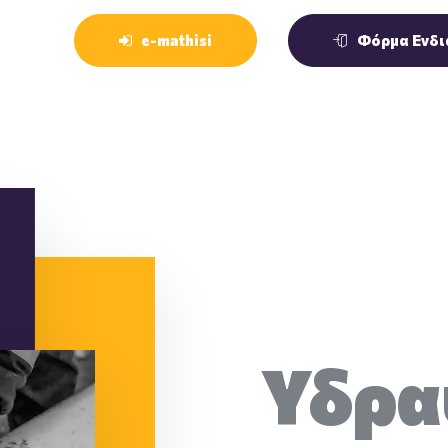
e-mathisi
Φόρμα Ενδι
Υδρα