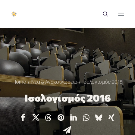
EUROTRAINING
ΣΑΕΚ
Σεμινάρια
Home
Νέα & Ανακοινώσεις
Ισολογισμός 2016
Ευρωπαϊκά Προγράμματα
Ισολογισμός 2016
Εθνικά Προγράμματα
Voucher
Νέα & Ανακοινώσεις