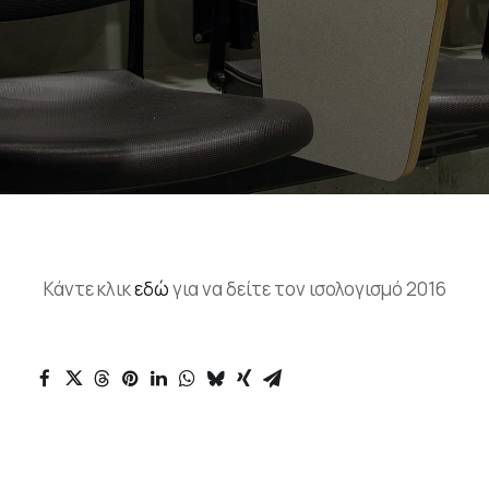
Επικοινωνία
Ευκαιρίες Καριέρας
e-mathisi
Φόρμα Ενδιαφέροντος
Κάντε κλικ
εδώ
για να δείτε τον ισολογισμό 2016
Voucher