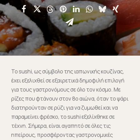
Επικοινωνία
Ευκαιρίες Καριέρας
e-mathisi
Φόρμα Ενδιαφέροντος
Το sushi, ως σύμβολο της ιαπωνικής κουζίνας,
έχει εξελιχθεί σε εξαιρετικά δημοφιλή επιλογή
για τους γαστρονόμους σε όλο τον κόσμο. Με
Voucher
ρίζες που φτάνουν στον 8ο αιώνα, όταν το ψάρι
διατηρούνταν σε ρύζι για να ζυμωθεί και να
παραμείνει φρέσκο, το sushi εξελίχθηκε σε
τέχνη. Σήμερα, είναι αγαπητό σε όλες τις
ηπείρους, προσφέροντας γαστρονομικές