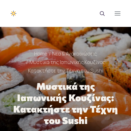
EUROTRAINING
Home
Νέα & Ανακοινώσεις
ΣΑΕΚ
Μυστικά της Ιαπωνικής Κουζίνας:
Κατακτήστε την Τέχνη του Sushi
Σεμινάρια
Μυστικά της
Ευρωπαϊκά Προγράμματα
Ιαπωνικής Κουζίνας:
Εθνικά Προγράμματα
Κατακτήστε την Τέχνη
Voucher
του Sushi
Νέα & Ανακοινώσεις