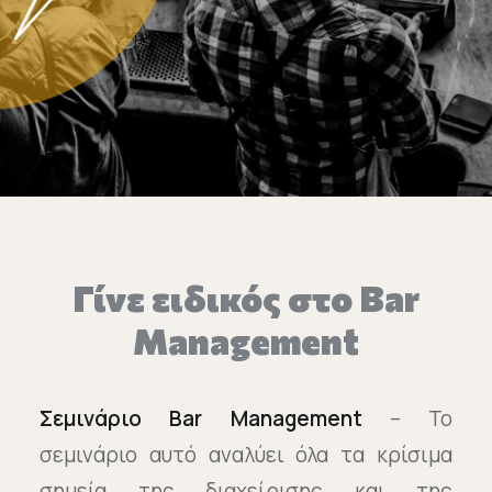
Επικοινωνία
Ευκαιρίες Καριέρας
e-mathisi
Φόρμα Ενδιαφέροντος
Γίνε ειδικός στο Bar
Voucher
Management
Σεμινάριο Bar Management
– Το
σεμινάριο αυτό αναλύει όλα τα κρίσιμα
σημεία της διαχείρισης και της