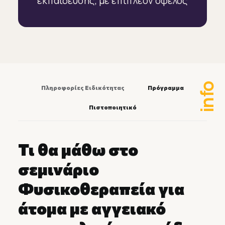
εκπαίδευσης, με επιπλέον όφελος
info
Πληροφορίες Ειδικότητας
Πρόγραμμα
Πιστοποιητικό
Τι θα μάθω στο
σεμινάριο
Φυσικοθεραπεία για
άτομα με αγγειακό