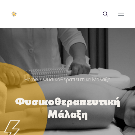
EUROTRAINING
ΣΑΕΚ
Σεμινάρια
Home
Φυσικοθεραπευτική Μάλαξη
Ευρωπαϊκά Προγράμματα
Φυσικοθεραπευτική
Εθνικά Προγράμματα
Μάλαξη
Voucher
Νέα & Ανακοινώσεις