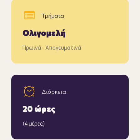
Τμήματα
Ολιγομελή
Πρωινά – Απογευματινά
Διάρκεια
20 ώρες
(4 μέρες)