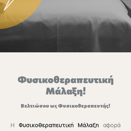
Επικοινωνία
Ευκαιρίες Καριέρας
e-mathisi
Φόρμα Ενδιαφέροντος
Φυσικοθεραπευτική
Voucher
Μάλαξη!
Βελτιώσου ως Φυσικοθεραπευτής!
Η
Φυσικοθεραπευτική Μάλαξη
αφορά