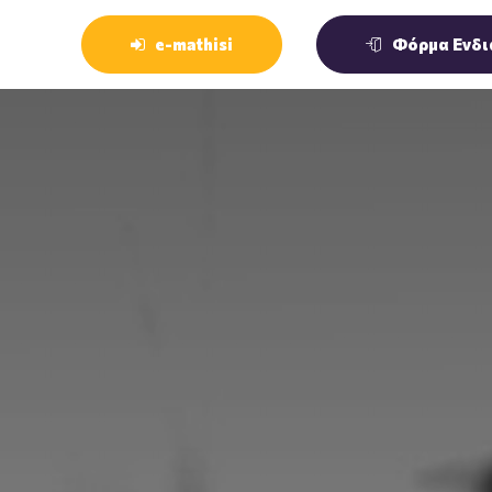
e-mathisi
Φόρμα Ενδι