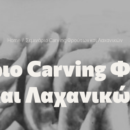
Home
Σεμινάριο Carving Φρούτων και Λαχανικών
ριο Carving 
αι Λαχανικ