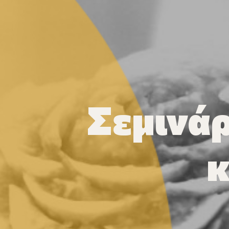
Σεμινά
κ