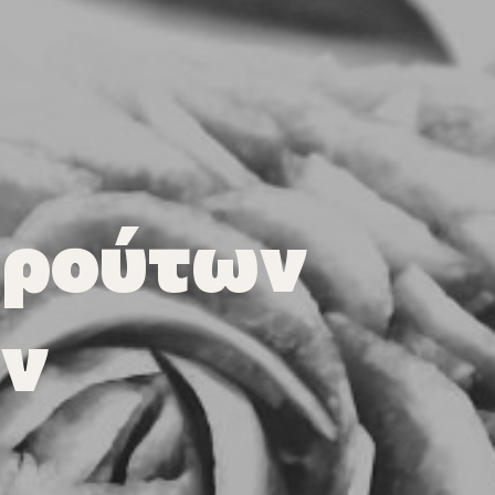
Φρούτων
ών