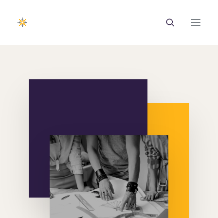
EUROTRAINING
ΣΑΕΚ
Σεμινάρια
Ευρωπαϊκά Προγράμματα
Εθνικά Προγράμματα
Voucher
Νέα & Ανακοινώσεις