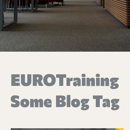
Επικοινωνία
Ευκαιρίες Καριέρας
e-mathisi
Φόρμα Ενδιαφέροντος
EUROTraining
Voucher
Some Blog Tag