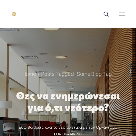
EUROTRAINING
ΣΑΕΚ
Home
Posts Tagged "Some Blog Tag"
Σεμινάρια
Ευρωπαϊκά Προγράμματα
Θες να ενημερώνεσαι
Εθνικά Προγράμματα
για ό,τι νεότερο?
Voucher
Νέα & Ανακοινώσεις
Εδώ θα βρεις όλα τα νέα σχετικά με τον Οργανισμό
EUROTRAINING