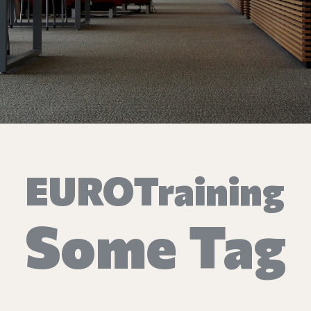
Επικοινωνία
Ευκαιρίες Καριέρας
e-mathisi
Φόρμα Ενδιαφέροντος
EUROTraining
Voucher
Some Tag