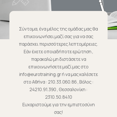
Επικοινωνία
Ευκαιρίες Καριέρας
Σύντομα, ένα μέλος της ομάδας μας θα
επικοινωνήσει μαζί σας για να σας
e-mathisi
παράσχει περισσότερες λεπτομέρειες.
Εάν έχετε οποιαδήποτε ερώτηση ,
Φόρμα Ενδιαφέροντος
παρακαλώ μη διστάσετε να
επικοινωνήσετε μαζί μας στο
info@eurotraining.gr ή να μας καλέσετε
Voucher
στο Αθήνα : 210.33.060.86 , Βόλος :
24210.91.390 , Θεσσαλονίκη :
2310.50.8410
Ευχαριστούμε για την εμπιστοσύνη
σας!