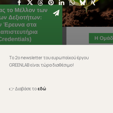
Επικοινωνία
Ευκαιρίες Καριέρας
e-mathisi
Φόρμα Ενδιαφέροντος
Το 2ο newsletter του ευρωπαϊκού έργου
GREENLAB είναι τώρα διαθέσιμο!
Voucher
👉 Διαβάσε το
εδώ