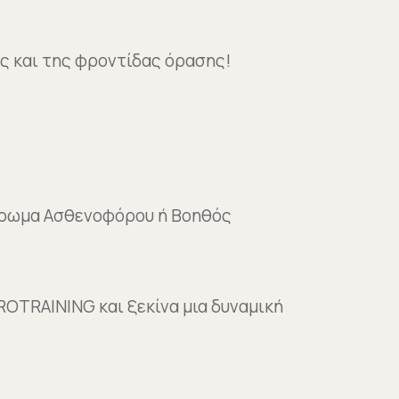
ς και της φροντίδας όρασης!
λήρωμα Ασθενοφόρου ή Βοηθός
OTRAINING και ξεκίνα μια δυναμική