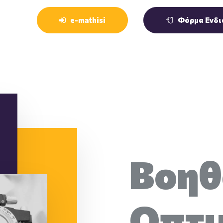
e-mathisi
Φόρμα Ενδι
Βοηθ
Οπτι