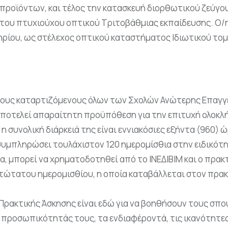
ροϊόντων, και τέλος την κατασκευή διορθωτικού ζεύγου
του πτυχιούχου οπτικού Τριτοβάθμιας εκπαίδευσης. Ο/η
ηρίου, ως στέλεχος οπτικού καταστήματος Ιδιωτικού το
 τους καταρτιζόμενους όλων των Σχολών Ανώτερης Επαγγ
ποτελεί απαραίτητη προϋπόθεση για την επιτυχή ολοκλή
 συνολική διάρκειά της είναι εννιακόσιες εξήντα (960) 
υμπληρώσει τουλάχιστον 120 ημερομίσθια στην ειδικότ
να, μπορεί να χρηματοδοτηθεί από το ΙΝΕΔΙΒΙΜ και ο πρα
ατώτατου ημερομισθίου, η οποία καταβάλλεται στον πρα
 Πρακτικής Άσκησης είναι εδώ για να βοηθήσουν τους σπο
προσωπικότητάς τους, τα ενδιαφέροντά, τις ικανότητες κ