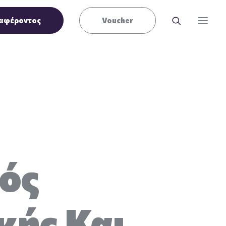
αφέροντος
Voucher
ός
κής Και