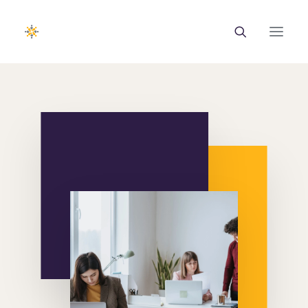
EUROTRAINING
ΣΑΕΚ
Σεμινάρια
Ευρωπαϊκά Προγράμματα
Εθνικά Προγράμματα
Voucher
Νέα & Ανακοινώσεις