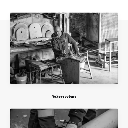
Επικοινωνία
Ευκαιρίες Καριέρας
e-mathisi
Φόρμα Ενδιαφέροντος
Voucher
Υαλοτεχνίτης