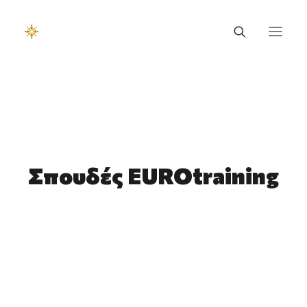
EUROTRAINING
ΣΑΕΚ
Σεμινάρια
Σπουδές EUROtraining
Ευρωπαϊκά Προγράμματα
Εθνικά Προγράμματα
Voucher
Νέα & Ανακοινώσεις