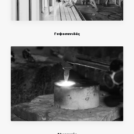
Γυψοσανιδάς
Αλουμινάς