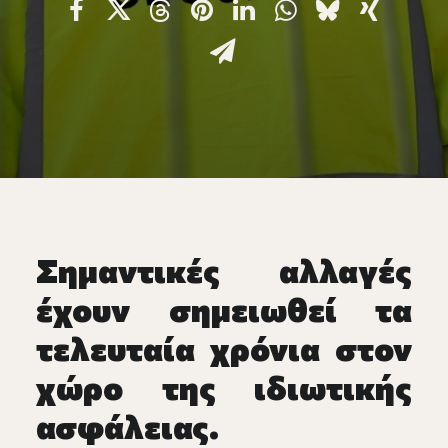
Επικοινωνία
Ευκαιρίες Καριέρας
e-mathisi
Φόρμα Ενδιαφέροντος
Σημαντικές αλλαγές
Voucher
έχουν σημειωθεί τα
τελευταία χρόνια στον
χώρο της ιδιωτικής
ασφάλειας.