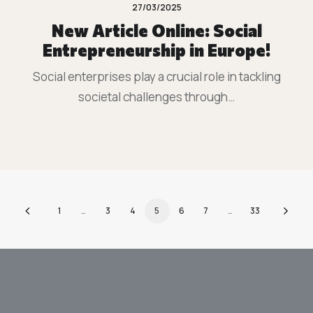
27/03/2025
New Article Online: Social
Entrepreneurship in Europe!
Social enterprises play a crucial role in tackling
societal challenges through…
1
…
3
4
5
6
7
…
33