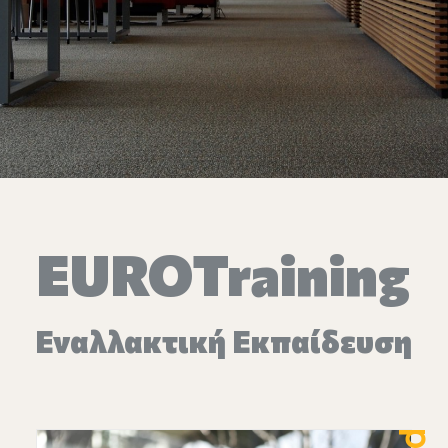
Επικοινωνία
Ευκαιρίες Καριέρας
e-mathisi
Φόρμα Ενδιαφέροντος
EUROTraining
Voucher
Εναλλακτική Εκπαίδευση