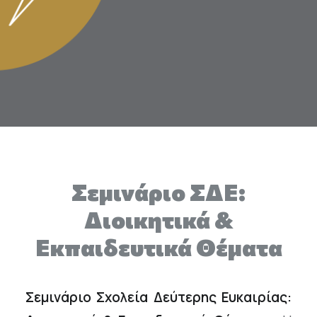
Επικοινωνία
Ευκαιρίες Καριέρας
e-mathisi
Φόρμα Ενδιαφέροντος
Σεμινάριο ΣΔΕ:
Voucher
Διοικητικά &
Εκπαιδευτικά Θέματα
Σεμινάριο Σχολεία Δεύτερης Ευκαιρίας: