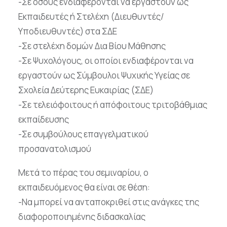
-Σε όσους ενδιαφέρονται να εργαστούν ως
Εκπαιδευτές ή Στελέχη (Διευθυντές/
Υποδιευθυντές) στα ΣΔΕ
-Σε στελέχη δομών Δια Βίου Μάθησης
-Σε Ψυχολόγους, οι οποίοι ενδιαφέρονται να
εργαστούν ως Σύμβουλοι Ψυχικής Υγείας σε
Σχολεία Δεύτερης Ευκαιρίας (ΣΔΕ)
-Σε τελειόφοιτους ή απόφοιτους τριτοβάθμιας
εκπαίδευσης
-Σε συμβούλους επαγγελματικού
προσανατολισμού
Μετά το πέρας του σεμιναρίου, ο
εκπαιδευόμενος θα είναι σε θέση:
-Να μπορεί να ανταποκριθεί στις ανάγκες της
διαφοροποιημένης διδασκαλίας