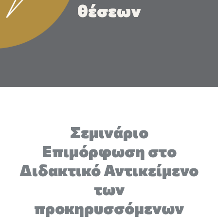
Επικοινωνία
θέσεων
Ευκαιρίες Καριέρας
e-mathisi
Φόρμα Ενδιαφέροντος
Σεμινάριο
Voucher
Επιμόρφωση στο
Διδακτικό Αντικείμενο
των
προκηρυσσόμενων