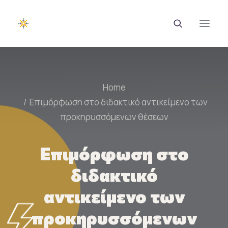
EUROTRAINING
Home
Επιμόρφωση στο διδακτικό αντικείμενο των
ΣΑΕΚ
προκηρυσσόμενων θέσεων
Σεμινάρια
Ευρωπαϊκά Προγράμματα
Επιμόρφωση στο
Εθνικά Προγράμματα
διδακτικό
Voucher
αντικείμενο των
Νέα & Ανακοινώσεις
προκηρυσσόμενων