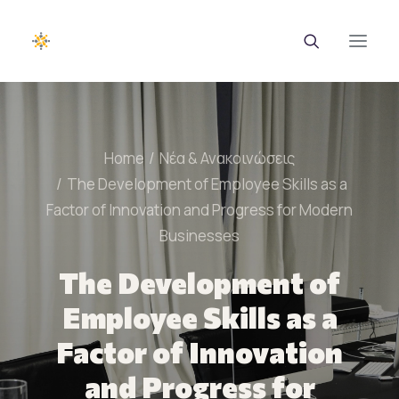
EUROTRAINING
Home
Νέα & Ανακοινώσεις
ΣΑΕΚ
The Development of Employee Skills as a
Factor of Innovation and Progress for Modern
Σεμινάρια
Businesses
Ευρωπαϊκά Προγράμματα
The Development of
Εθνικά Προγράμματα
Employee Skills as a
Voucher
Factor of Innovation
Νέα & Ανακοινώσεις
and Progress for