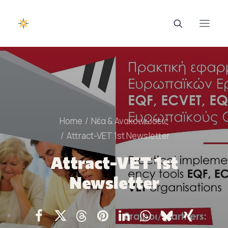
EUROTRAINING
ΣΑΕΚ
Home
Νέα & Ανακοινώσεις
Σεμινάρια
Attract-VET 1st Newsletter
Ευρωπαϊκά Προγράμματα
Attract-VET 1st
Εθνικά Προγράμματα
Newsletter
Voucher
Νέα & Ανακοινώσεις