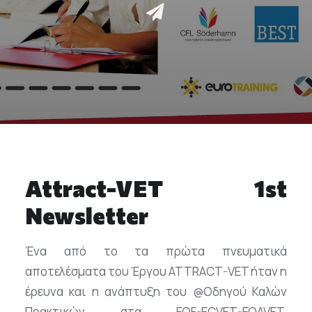
Επικοινωνία
Ευκαιρίες Καριέρας
e-mathisi
Φόρμα Ενδιαφέροντος
Attract-VET 1st
Voucher
Newsletter
Ένα από το τα πρώτα πνευματικά
αποτελέσματα του Έργου ATTRACT-VET ήταν η
έρευνα και η ανάπτυξη του @Οδηγού Καλών
Πρακτικών στα EQF-ECVET-EQAVET.