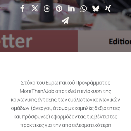
Επικοινωνία
Ευκαιρίες Καριέρας
e-mathisi
Φόρμα Ενδιαφέροντος
Στόχο του Ευρωπαϊκού Προγράμματος
Voucher
MoreThanAJob αποτελεί η ενίσχυση της
κοινωνικής ένταξης των ευάλωτων κοινωνικών
ομάδων (άνεργοι, άτομα με χαμηλές δεξιότητες
και πρόσφυγες) εφαρμόζοντας τις βέλτιστες
πρακτικές για την αποτελεσματικότερη