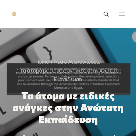
EUROTRAINING
Home
Νέα & Ανακοινώσεις
ΣΑΕΚ
Τα άτομα με ειδικές ανάγκες στην Ανώτατη
Σεμινάρια
Εκπαίδευση
Ευρωπαϊκά Προγράμματα
Τα άτομα με ειδικές
Εθνικά Προγράμματα
ανάγκες στην Ανώτατη
Voucher
Εκπαίδευση
Νέα & Ανακοινώσεις