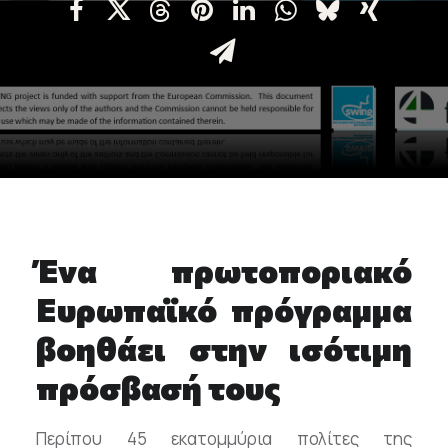
Επικοινωνία
Ευκαιρίες Καριέρας
e-mathisi
Φόρμα Ενδιαφέροντος
Ένα πρωτοποριακό
Voucher
Ευρωπαϊκό πρόγραμμα
βοηθάει στην ισότιμη
πρόσβασή τους
Περίπου 45 εκατομμύρια πολίτες της