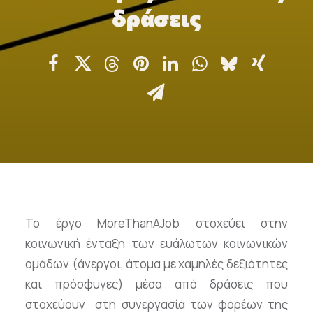
Επικοινωνία
δράσεις
Ευκαιρίες Καριέρας
e-mathisi
Φόρμα Ενδιαφέροντος
Voucher
Το έργο MoreThanAJob στοχεύει στην
κοινωνική ένταξη των ευάλωτων κοινωνικών
ομάδων (άνεργοι, άτομα με χαμηλές δεξιότητες
και πρόσφυγες) μέσα από δράσεις που
στοχεύουν στη συνεργασία των φορέων της