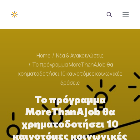
EUROTRAINING
Home
Νέα & Ανακοινώσεις
ΣΑΕΚ
Το πρόγραμμα MoreThanAJob θα
χρηματοδοτήσει 10 καινοτόμες κοινωνικές
Σεμινάρια
δράσεις
Ευρωπαϊκά Προγράμματα
Το πρόγραμμα
Εθνικά Προγράμματα
MoreThanAJob θα
Voucher
χρηματοδοτήσει 10
Νέα & Ανακοινώσεις
καινοτόμες κοινωνικές