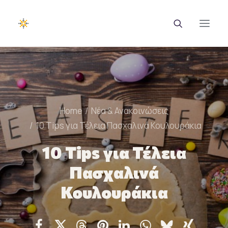
EUROTRAINING
ΣΑΕΚ
Home
Νέα & Ανακοινώσεις
Σεμινάρια
10 Τips για Τέλεια Πασχαλινά Κουλουράκια
Ευρωπαϊκά Προγράμματα
10 Τips για Τέλεια
Πασχαλινά
Εθνικά Προγράμματα
Κουλουράκια
Voucher
Νέα & Ανακοινώσεις