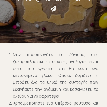
Επικοινωνία
Ευκαιρίες Καριέρας
e-mathisi
Φόρμα Ενδιαφέροντος
Μην προσπερνάτε το ζύγισμα, στη
ζαχαροπλαστική οι σωστές αναλογίες είναι
αυτό που εγγυάται ότι θα έχετε ένα
Voucher
επιτυχημένο γλυκό. Οπότε ζυγίζετε ή
μετράτε όλα τα υλικά της συνταγής πριν
ξεκινήσετε την ανάμειξη και κοσκινίζετε το
αλεύρι, για να αφρατέψει.
Χρησιμοποιήστε ένα υπέροχο βούτυρο και