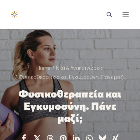
EUROTRAINING
ΣΑΕΚ
Home
Νέα & Ανακοινώσεις
Σεμινάρια
Φυσικοθεραπεία και Εγκυμοσύνη. Πάνε μαζί;
Ευρωπαϊκά Προγράμματα
Φυσικοθεραπεία και
Εγκυμοσύνη. Πάνε
Εθνικά Προγράμματα
μαζί;
Voucher
Νέα & Ανακοινώσεις