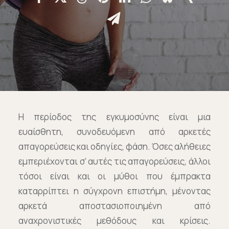
Επικοινωνία
Ευκαιρίες Καριέρας
e-mathisi
Φόρμα Ενδιαφέροντος
Η περίοδος της εγκυμοσύνης είναι μια
ευαίσθητη, συνοδευόμενη από αρκετές
απαγορεύσεις και οδηγίες, φάση. Όσες αλήθειες
Voucher
εμπεριέχονται σ’ αυτές τις απαγορεύσεις, άλλοι
τόσοι είναι και οι μύθοι που έμπρακτα
καταρρίπτει η σύγχρονη επιστήμη, μένοντας
αρκετά αποστασιοποιημένη από
αναχρονιστικές μεθόδους και κρίσεις.