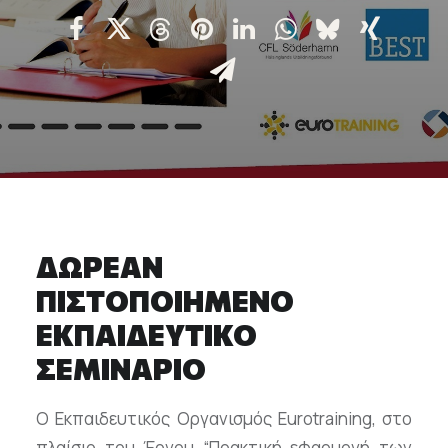
Επικοινωνία
Ευκαιρίες Καριέρας
e-mathisi
Φόρμα Ενδιαφέροντος
ΔΩΡΕΑΝ
Voucher
ΠΙΣΤΟΠΟΙΗΜΕΝΟ
ΕΚΠΑΙΔΕΥΤΙΚΟ
ΣΕΜΙΝΑΡΙΟ
O Εκπαιδευτικός Οργανισμός Eurotraining, στο
πλαίσιο του Έργου “Πρακτική εφαρμογή των