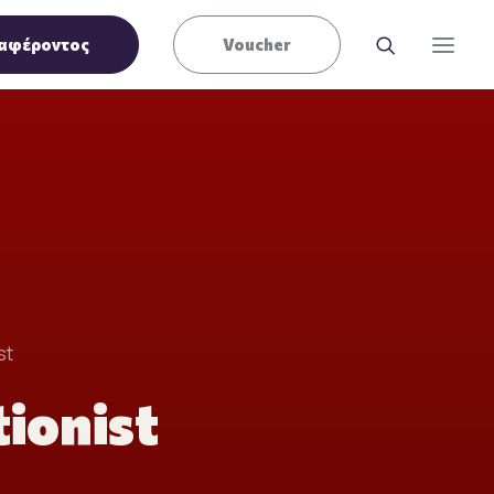
αφέροντος
Voucher
st
ionist