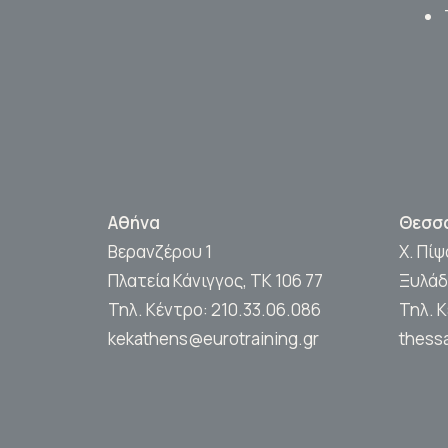
Αθήνα
Θεσσ
Βερανζέρου 1
Χ. Πί
Πλατεία Κάνιγγος, ΤΚ 106 77
Ξυλάδ
Τηλ. Κέντρο:
210.33.06.086
Τηλ. 
kekathens@eurotraining.gr
thessa