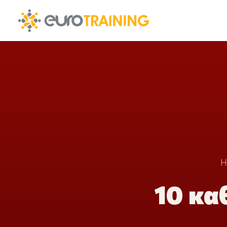
H
10 κα