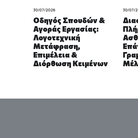
30/07/2026
30/07/
ι
Οδηγός Σπουδών &
Δια
Αγοράς Εργασίας:
Πλή
Λογοτεχνική
Ασθ
Μετάφραση,
Επά
Επιμέλεια &
Γρα
Διόρθωση Κειμένων
Μέλ