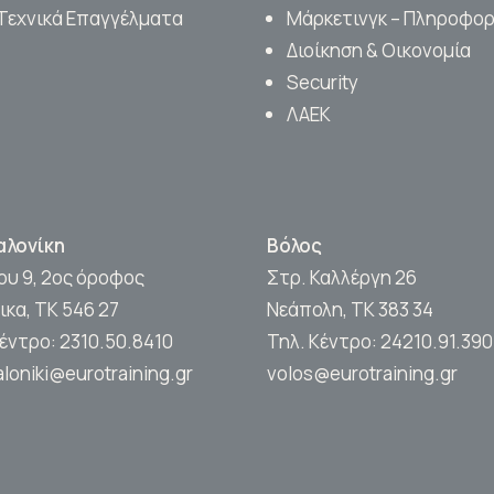
Τεχνικά Επαγγέλματα
Μάρκετινγκ – Πληροφορ
Διοίκηση & Οικονομία
Security
ΛΑΕΚ
αλονίκη
Βόλος
ψου 9, 2ος όροφος
Στρ. Καλλέργη 26
ικα, ΤΚ 546 27
Νεάπολη, ΤΚ 383 34
Κέντρο:
2310.50.8410
Τηλ. Κέντρο:
24210.91.390
loniki@eurotraining.gr
volos@eurotraining.gr