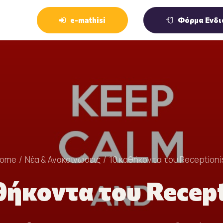
e-mathisi
Φόρμα Ενδι
ome
Νέα & Ανακοινώσεις
10 καθήκοντα του Receptioni
θήκοντα του Recept