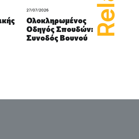
27/07/2026
17/07/2026
ικής
Ολοκληρωμένος
Ο Από
Οδηγός Σπουδών:
για Σ
Συνοδός Βουνού
και Κ
Τουρι
Επαγγ